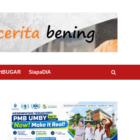
rtBUGAR
SiapaDIA