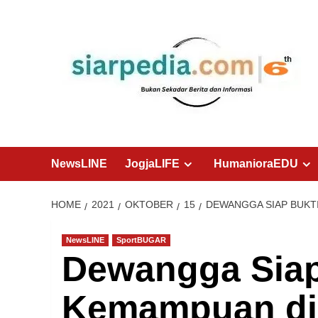
Skip
to
content
NewsLINE
JogjaLIFE
HumanioraEDU
HOME
2021
OKTOBER
15
DEWANGGA SIAP BUKT
NewsLINE
SportBUGAR
Dewangga Siap
Kemampuan di