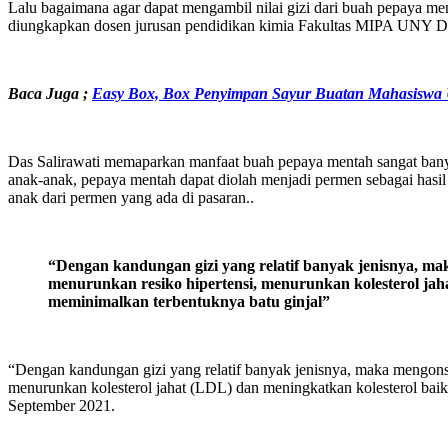
Lalu bagaimana agar dapat mengambil nilai gizi dari buah pepaya me
diungkapkan dosen jurusan pendidikan kimia Fakultas MIPA UNY Dr
Baca Juga ;
Easy Box, Box Penyimpan Sayur Buatan Mahasisw
Das Salirawati memaparkan manfaat buah pepaya mentah sangat bany
anak-anak, pepaya mentah dapat diolah menjadi permen sebagai hasi
anak dari permen yang ada di pasaran..
“Dengan kandungan gizi yang relatif banyak jenisnya, ma
menurunkan resiko hipertensi, menurunkan kolesterol jaha
meminimalkan terbentuknya batu ginjal”
“Dengan kandungan gizi yang relatif banyak jenisnya, maka mengonsu
menurunkan kolesterol jahat (LDL) dan meningkatkan kolesterol baik 
September 2021.