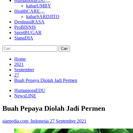
HumanioraEDU
kabarUMBY
HealthCARE
kabarSARDJITO
DestinasiRASA
ProBISNIS
SportBUGAR
SiapaDIA
Cari
untuk:
Home
2021
September
27
Buah Pepaya Diolah Jadi Permen
HumanioraEDU
NewsLINE
Buah Pepaya Diolah Jadi Permen
siarpedia.com_Indonesia
27 September 2021