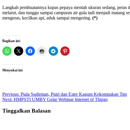
Langkah pembuatannya kupas pepaya mentah ukuran sedang, peras dan
melarut, dan tunggu sampai campuran air gula tadi menjadi matang s
mengeras, kecilkan api, aduk sampai mengering.
(*)
Bagikan ini:
Menyukai ini:
Post
Previous:
Piala Sudirman, Putri dan Ester Kagum Kekompakan Tim
Next:
HMPSTI UMBY Gelar Webinar Internet of Things
navigation
Tinggalkan Balasan