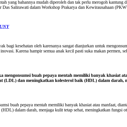
ntah yang bahannya mudah diperoleh dan tak perlu merogoh kantung da
 Das Salirawati dalam Workshop Prakarya dan Kewirausahaan (PKWU)
a UNY
ak bagi kesehatan oleh karenanya sangat dianjurkan untuk mengonsu
l inovasi. Karena hampir semua anak kecil pasti suka makan permen, 
ka mengonsumsi buah pepaya mentah memiliki banyak khasiat atau
t (LDL) dan meningkatkan kolesterol baik (HDL) dalam darah, men
msi buah pepaya mentah memiliki banyak khasiat atau manfaat, diantara
(HDL) dalam darah, menjaga kulit tetap sehat, meningkatkan fungsi ot