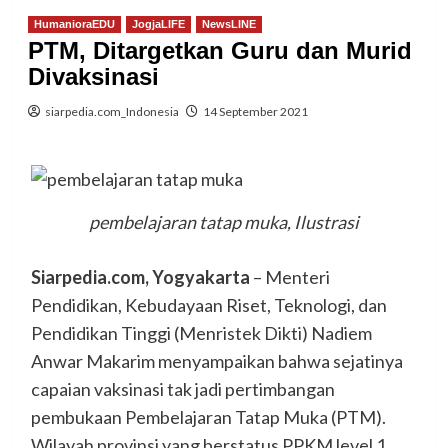
HumanioraEDU
JogjaLIFE
NewsLINE
PTM, Ditargetkan Guru dan Murid
Divaksinasi
siarpedia.com_Indonesia
14 September 2021
pembelajaran tatap muka, Ilustrasi
Siarpedia.com, Yogyakarta
– Menteri
Pendidikan, Kebudayaan Riset, Teknologi, dan
Pendidikan Tinggi (Menristek Dikti) Nadiem
Anwar Makarim menyampaikan bahwa sejatinya
capaian vaksinasi tak jadi pertimbangan
pembukaan Pembelajaran Tatap Muka (PTM).
Wilayah provinsi yang berstatus PPKM level 1