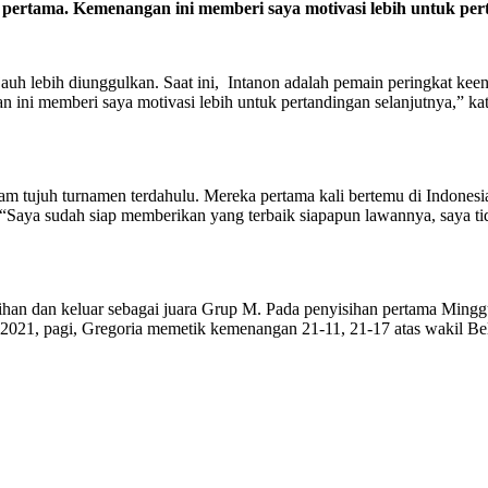
n pertama. Kemenangan ini memberi saya motivasi lebih untuk per
ng jauh lebih diunggulkan. Saat ini, Intanon adalah pemain peringkat k
 ini memberi saya motivasi lebih untuk pertandingan selanjutnya,” kat
m tujuh turnamen terdahulu. Mereka pertama kali bertemu di Indones
Saya sudah siap memberikan yang terbaik siapapun lawannya, saya ti
isihan dan keluar sebagai juara Grup M. Pada penyisihan pertama Min
i 2021, pagi, Gregoria memetik kemenangan 21-11, 21-17 atas wakil 