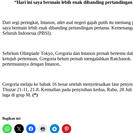
“Hari ini saya bermain lebih enak dibanding pertandinga
Dari segi peringkat, Intanon, atlet asal negeri gajah putih itu mema
saya bermain lebih enak dibanding pertandingan pertama. Kemenangan
Seluruh Indonesia (PBSI).
Sebelum Olimpiade Tokyo, Gregoria dan Intanon pernah bertemu dala
ketujuh pertemuan, Gregoria belum pernah mengalahkan Ratchanok. “
pertemuannya dengan Intanon..
Gregoria melaju ke babak 16 besar setelah menyelesaikan fase peny
Thuzar 21-11, 21-8. Kemudian pada penyisihan kedua, Rabu, 28 Jul
laga di grup M.
(*)
Bagikan ini: