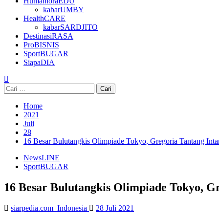
HumanioraEDU
kabarUMBY
HealthCARE
kabarSARDJITO
DestinasiRASA
ProBISNIS
SportBUGAR
SiapaDIA
Cari
untuk:
Home
2021
Juli
28
16 Besar Bulutangkis Olimpiade Tokyo, Gregoria Tantang Int
NewsLINE
SportBUGAR
16 Besar Bulutangkis Olimpiade Tokyo, G
siarpedia.com_Indonesia
28 Juli 2021