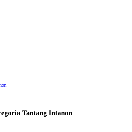
anon
regoria Tantang Intanon