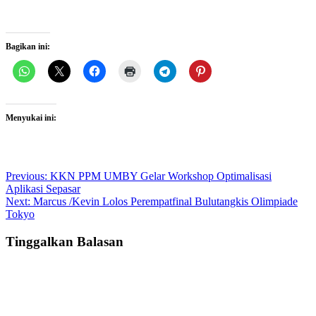
Bagikan ini:
Menyukai ini:
Post
Previous:
KKN PPM UMBY Gelar Workshop Optimalisasi
Aplikasi Sepasar
navigation
Next:
Marcus /Kevin Lolos Perempatfinal Bulutangkis Olimpiade
Tokyo
Tinggalkan Balasan