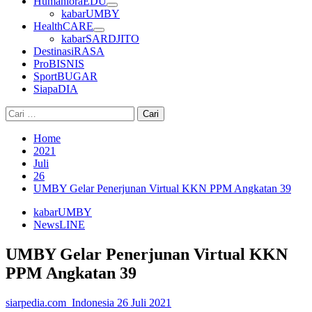
HumanioraEDU
kabarUMBY
HealthCARE
kabarSARDJITO
DestinasiRASA
ProBISNIS
SportBUGAR
SiapaDIA
Cari
untuk:
Home
2021
Juli
26
UMBY Gelar Penerjunan Virtual KKN PPM Angkatan 39
kabarUMBY
NewsLINE
UMBY Gelar Penerjunan Virtual KKN
PPM Angkatan 39
siarpedia.com_Indonesia
26 Juli 2021