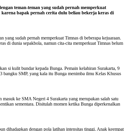
g dengan teman-teman yang sudah pernah memperkuat
karena bapak pernah cerita dulu beliau bekerja keras di
man yang sudah pernah memperkuat Timnas di beberapa kejuaraan.
keras di dunia sepakbola, namun cita-cita memperkuat Timnas belum
n si kulit bundar kepada Bunga. Pemain kelahiran Surakarta, 9
las 3 bangku SMP, yang kala itu Bunga menimba ilmu Kelas Khusus
n masuk ke SMA Negeri 4 Surakarta yang merupakan salah satu
ntikan sementara. Disitulah momen ketika Bunga diperkenalkan
pun dihadapkan dengan pola latihan intensitas tinggi. Anak keempat