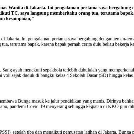
mnas Wanita di Jakarta. Ini pengalaman pertama saya bergabun
ikuti TC, saya langsung memberitahu orang tua, terutama bapak, 
lum kesampaian,”
 di Jakarta. Ini pengalaman pertama saya bergabung dengan teman-te
tua, terutama bapak, karena bapak pernah cerita dulu beliau bekerja 
Sang ayah menekuni sepakbola terlebih dahululah yang memperkenalka
kni voli sejak duduk di bangku kelas 4 Sekolah Dasar (SD) hingga ke
membawa Bunga masuk ke jalur pendidikan yang manis. Dirinya bahka
abu, pandemi Covid-19 menyerang sehingga kegiatan di KKO pun dihe
SSI), setelah tiba dan mengikuti pemusatan latihan di Jakarta, Bunga 