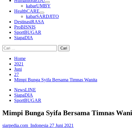
HumanioraEDU
kabarUMBY
HealthCARE
kabarSARDJITO
DestinasiRASA
ProBISNIS
SportBUGAR
SiapaDIA
Cari
untuk:
Home
2021
Juni
27
Mimpi Bunga Syifa Bersama Timnas Wanita
NewsLINE
SiapaDIA
SportBUGAR
Mimpi Bunga Syifa Bersama Timnas Wani
siarpedia.com_Indonesia
27 Juni 2021