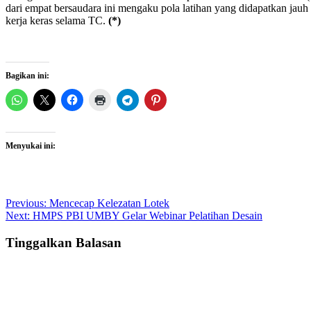
dari empat bersaudara ini mengaku pola latihan yang didapatkan jau
kerja keras selama TC.
(*)
Bagikan ini:
Menyukai ini:
Post
Previous:
Mencecap Kelezatan Lotek
Next:
HMPS PBI UMBY Gelar Webinar Pelatihan Desain
navigation
Tinggalkan Balasan