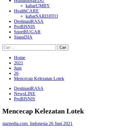
HumanioraEDU
kabarUMBY
HealthCARE
kabarSARDJITO
DestinasiRASA
ProBISNIS
SportBUGAR
SiapaDIA
Cari
untuk:
Home
2021
Juni
26
Mencecap Kelezatan Lotek
DestinasiRASA
NewsLINE
ProBISNIS
Mencecap Kelezatan Lotek
siarpedia.com_Indonesia
26 Juni 2021