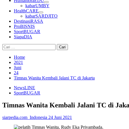
HumanioraEDU
kabarUMBY
HealthCARE
kabarSARDJITO
DestinasiRASA
ProBISNIS
SportBUGAR
SiapaDIA
Cari
untuk:
Home
2021
Juni
24
Timnas Wanita Kembali Jalani TC di Jakarta
NewsLINE
SportBUGAR
Timnas Wanita Kembali Jalani TC di Jaka
siarpedia.com_Indonesia
24 Juni 2021