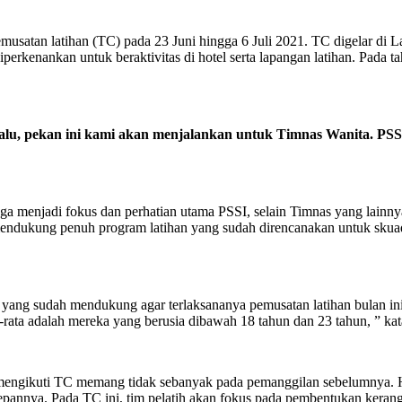
usatan latihan (TC) pada 23 Juni hingga 6 Juli 2021. TC digelar di La
diperkenankan untuk beraktivitas di hotel serta lapangan latihan. Pad
 lalu, pekan ini kami akan menjalankan untuk Timnas Wanita. P
enjadi fokus dan perhatian utama PSSI, selain Timnas yang lainnya.
endukung penuh program latihan yang sudah direncanakan untuk skuad 
ng sudah mendukung agar terlaksananya pemusatan latihan bulan ini
a-rata adalah mereka yang berusia dibawah 18 tahun dan 23 tahun, ” k
ngikuti TC memang tidak sebanyak pada pemanggilan sebelumnya. Hal 
depannya. Pada TC ini, tim pelatih akan fokus pada pembentukan kera