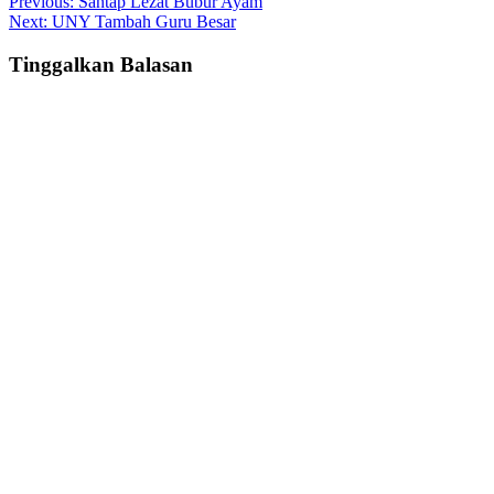
Post
Previous:
Santap Lezat Bubur Ayam
Next:
UNY Tambah Guru Besar
navigation
Tinggalkan Balasan