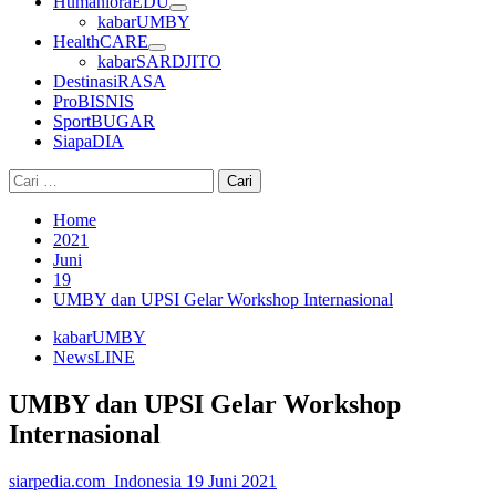
HumanioraEDU
kabarUMBY
HealthCARE
kabarSARDJITO
DestinasiRASA
ProBISNIS
SportBUGAR
SiapaDIA
Cari
untuk:
Home
2021
Juni
19
UMBY dan UPSI Gelar Workshop Internasional
kabarUMBY
NewsLINE
UMBY dan UPSI Gelar Workshop
Internasional
siarpedia.com_Indonesia
19 Juni 2021