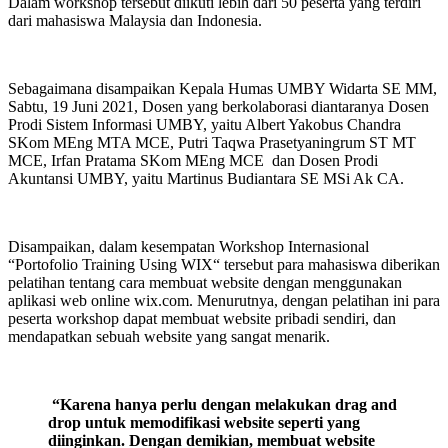
Dalam workshop tersebut diikuti lebih dari 50 peserta yang terdiri
dari mahasiswa Malaysia dan Indonesia.
Sebagaimana disampaikan Kepala Humas UMBY Widarta SE MM,
Sabtu, 19 Juni 2021, Dosen yang berkolaborasi diantaranya Dosen
Prodi Sistem Informasi UMBY, yaitu Albert Yakobus Chandra
SKom MEng MTA MCE, Putri Taqwa Prasetyaningrum ST MT
MCE, Irfan Pratama SKom MEng MCE dan Dosen Prodi
Akuntansi UMBY, yaitu Martinus Budiantara SE MSi Ak CA.
Disampaikan, dalam kesempatan Workshop Internasional
“Portofolio Training Using WIX“ tersebut para mahasiswa diberikan
pelatihan tentang cara membuat website dengan menggunakan
aplikasi web online wix.com. Menurutnya, dengan pelatihan ini para
peserta workshop dapat membuat website pribadi sendiri, dan
mendapatkan sebuah website yang sangat menarik.
“Karena hanya perlu dengan melakukan drag and
drop untuk memodifikasi website seperti yang
diinginkan. Dengan demikian,
membuat website