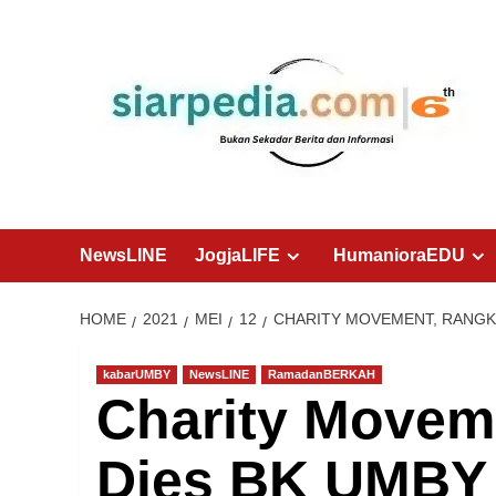
Skip
to
content
NewsLINE
JogjaLIFE
HumanioraEDU
HOME
2021
MEI
12
CHARITY MOVEMENT, RANGKA
kabarUMBY
NewsLINE
RamadanBERKAH
Charity Movem
Dies BK UMBY