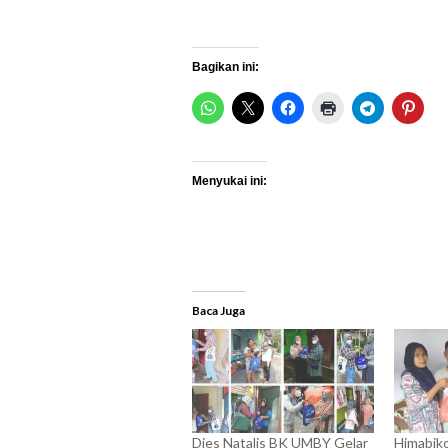
Bagikan ini:
Menyukai ini:
Baca Juga
Dies Natalis BK UMBY Gelar
Himabik