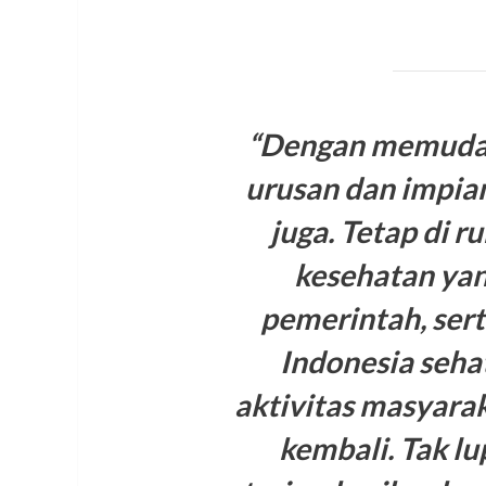
“Dengan memudah
urusan dan impia
juga. Tetap di r
kesehatan yan
pemerintah, ser
Indonesia seha
aktivitas masyara
kembali. Tak l