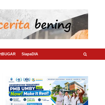
rtBUGAR
SiapaDIA