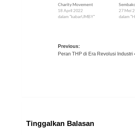
Charity Movement
Semba
18 April 2022
27 Mei 
dalam "kabarUMBY"
dalam "
Post
Previous:
Peran THP di Era Revolusi Industri 
navigation
Tinggalkan Balasan