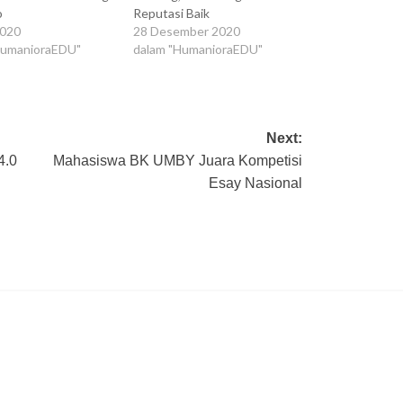
ko
Reputasi Baik
2020
28 Desember 2020
HumanioraEDU"
dalam "HumanioraEDU"
Next:
4.0
Mahasiswa BK UMBY Juara Kompetisi
Esay Nasional