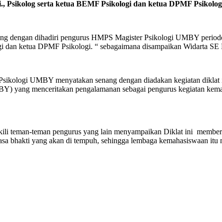
., Psikolog serta ketua BEMF Psikologi dan ketua DPMF Psikolog
aring dengan dihadiri pengurus HMPS Magister Psikologi UMBY period
ogi dan ketua DPMF Psikologi. “ sebagaimana disampaikan Widarta 
 Psikologi UMBY menyatakan senang dengan diadakan kegiatan diklat i
BY) yang menceritakan pengalamanan sebagai pengurus kegiatan kema
ili teman-teman pengurus yang lain menyampaikan Diklat ini membe
asa bhakti yang akan di tempuh, sehingga lembaga kemahasiswaan itu 