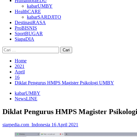
HumanioraEDU
kabarUMBY
HealthCARE
kabarSARDJITO
DestinasiRASA
ProBISNIS
SportBUGAR
SiapaDIA
Cari
untuk:
Home
2021
April
16
Diklat Pengurus HMPS Magister Psikologi UMBY
kabarUMBY
NewsLINE
Diklat Pengurus HMPS Magister Psikolo
siarpedia.com_Indonesia
16 April 2021