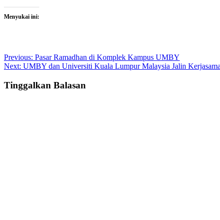
Menyukai ini:
Post
Previous:
Pasar Ramadhan di Komplek Kampus UMBY
Next:
UMBY dan Universiti Kuala Lumpur Malaysia Jalin Kerjasam
navigation
Tinggalkan Balasan