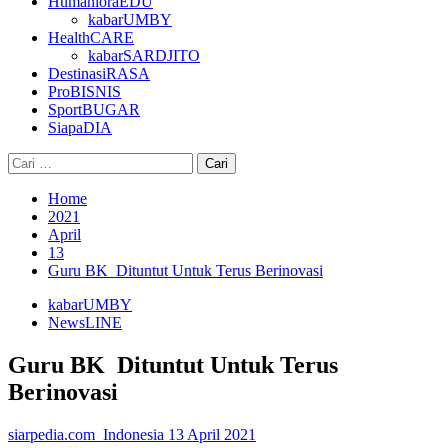
HumanioraEDU
kabarUMBY
HealthCARE
kabarSARDJITO
DestinasiRASA
ProBISNIS
SportBUGAR
SiapaDIA
Cari
untuk:
Home
2021
April
13
Guru BK Dituntut Untuk Terus Berinovasi
kabarUMBY
NewsLINE
Guru BK Dituntut Untuk Terus
Berinovasi
siarpedia.com_Indonesia
13 April 2021