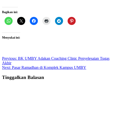
Bagikan ini:
Menyukai ini:
Post
Previous:
BK UMBY Adakan Coaching Clinic Penyelesaian Tugas
Akhir
navigation
Next:
Pasar Ramadhan di Komplek Kampus UMBY
Tinggalkan Balasan