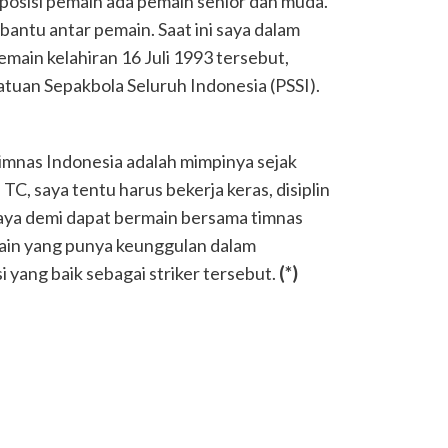
mposisi pemain ada pemain senior dan muda.
ntu antar pemain. Saat ini saya dalam
emain kelahiran 16 Juli 1993 tersebut,
atuan Sepakbola Seluruh Indonesia (PSSI).
mnas Indonesia adalah mimpinya sejak
 TC, saya tentu harus bekerja keras, disiplin
ya demi dapat bermain bersama timnas
main yang punya keunggulan dalam
yang baik sebagai striker tersebut.
(*)