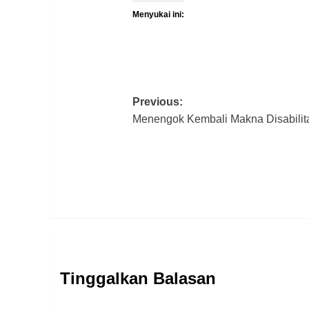
Menyukai ini:
Post
Previous:
Menengok Kembali Makna Disabili
navigation
Tinggalkan Balasan