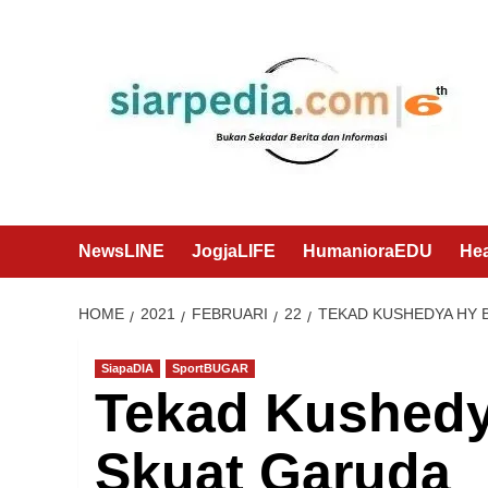
Skip
to
content
NewsLINE
JogjaLIFE
HumanioraEDU
He
HOME
2021
FEBRUARI
22
TEKAD KUSHEDYA HY 
SiapaDIA
SportBUGAR
Tekad Kushed
Skuat Garuda