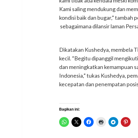
kami tidak ada kendala meski ko
Kami saling mendukung dan memba
kondisi baik dan bugar,” tambah p
sebagaimana dilansir laman Pers
Dikatakan Kushedya, membela Ti
kecil. “Begitu dipanggil mengikuti
dan meningkatkan kemampuan sa
Indonesia,” tukas Kushedya, pe
kecepatan dan penempatan posisi 
Bagikan ini: