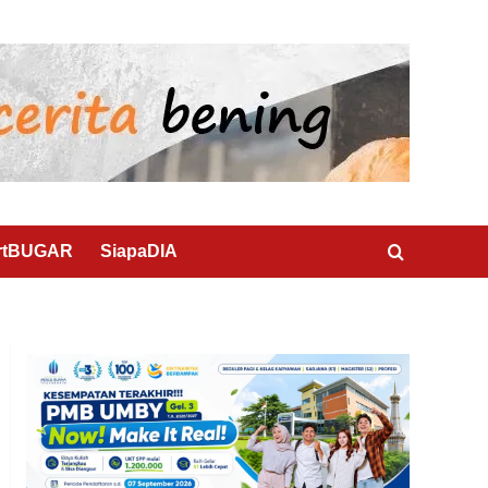
rtBUGAR
SiapaDIA