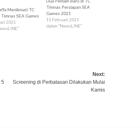
Dua Pemain Baru di TC
Timnas Persiapan SEA
affa Menikmati TC
Games 2021
 Timnas SEA Games
15 Februari 2021
ari 2021
dalam "NewsLINE"
NewsLINE"
Next:
 5
Screening di Perbatasan Dilakukan Mulai
Kamis