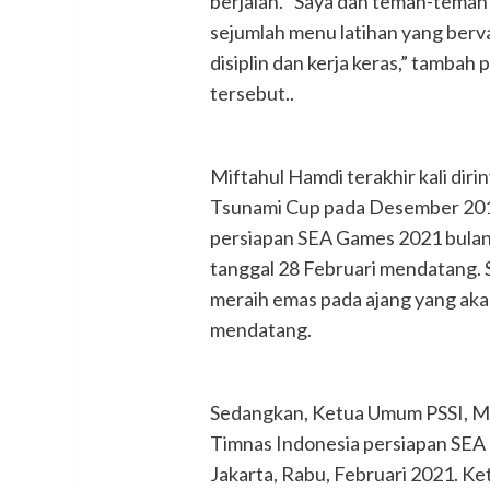
berjalan. “Saya dan teman-teman d
sejumlah menu latihan yang bervar
disiplin dan kerja keras,” tamba
tersebut..
Miftahul Hamdi terakhir kali dir
Tsunami Cup pada Desember 2017
persiapan SEA Games 2021 bulan 
tanggal 28 Februari mendatang. 
meraih emas pada ajang yang ak
mendatang.
Sedangkan, Ketua Umum PSSI, M
Timnas Indonesia persiapan SEA
Jakarta, Rabu, Februari 2021. Ke