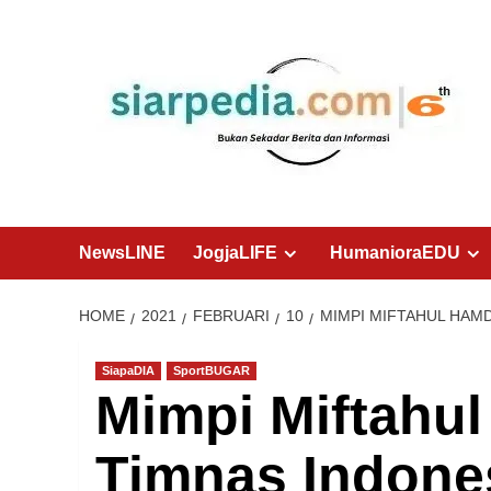
Skip
to
content
NewsLINE
JogjaLIFE
HumanioraEDU
HOME
2021
FEBRUARI
10
MIMPI MIFTAHUL HAM
SiapaDIA
SportBUGAR
Mimpi Miftahu
Timnas Indone