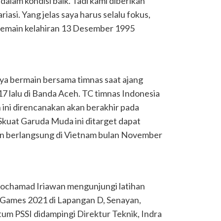
alam kondisi baik. Tadi kami diberikan
iasi. Yang jelas saya harus selalu fokus,
h pemain kelahiran 13 Desember 1995
inya bermain bersama timnas saat ajang
 lalu di Banda Aceh. TC timnas Indonesia
ini direncanakan akan berakhir pada
Skuat Garuda Muda ini ditarget dapat
an berlangsung di Vietnam bulan November
ochamad Iriawan mengunjungi latihan
 Games 2021 di Lapangan D, Senayan,
tum PSSI didampingi Direktur Teknik, Indra