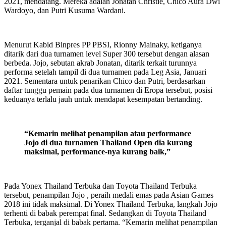
2021, mendatang. Mereka adalah Jonatan Christie, Chico Aura Dwi
Wardoyo, dan Putri Kusuma Wardani.
Menurut Kabid Binpres PP PBSI, Rionny Mainaky, ketiganya
ditarik dari dua turnamen level Super 300 tersebut dengan alasan
berbeda. Jojo, sebutan akrab Jonatan, ditarik terkait turunnya
performa setelah tampil di dua turnamen pada Leg Asia, Januari
2021. Sementara untuk penarikan Chico dan Putri, berdasarkan
daftar tunggu pemain pada dua turnamen di Eropa tersebut, posisi
keduanya terlalu jauh untuk mendapat kesempatan bertanding.
“Kemarin melihat penampilan atau performance
Jojo di dua turnamen Thailand Open dia kurang
maksimal, performance-nya kurang baik,”
Pada Yonex Thailand Terbuka dan Toyota Thailand Terbuka
tersebut, penampilan Jojo , peraih medali emas pada Asian Games
2018 ini tidak maksimal. Di Yonex Thailand Terbuka, langkah Jojo
terhenti di babak perempat final. Sedangkan di Toyota Thailand
Terbuka, terganjal di babak pertama. “Kemarin melihat penampilan