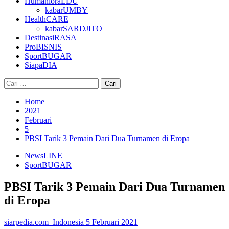
HumanioraEDU
kabarUMBY
HealthCARE
kabarSARDJITO
DestinasiRASA
ProBISNIS
SportBUGAR
SiapaDIA
Cari
untuk:
Home
2021
Februari
5
PBSI Tarik 3 Pemain Dari Dua Turnamen di Eropa
NewsLINE
SportBUGAR
PBSI Tarik 3 Pemain Dari Dua Turnamen
di Eropa
siarpedia.com_Indonesia
5 Februari 2021