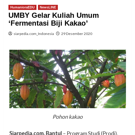
HumanioraEDU
NewsLINE
UMBY Gelar Kuliah Umum
‘Fermentasi Biji Kakao’
siarpedia.com_Indonesia
29 Desember 2020
Pohon kakao
Siarpedia.com, Bantul
– Program Studi (Prodi),