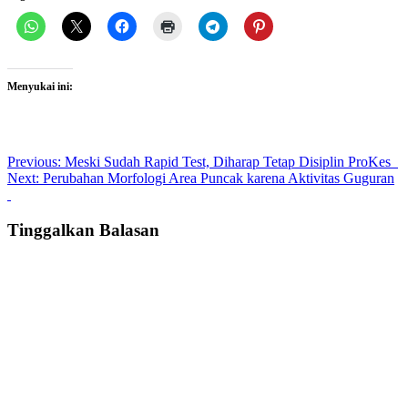
Menyukai ini:
Post
Previous:
Meski Sudah Rapid Test, Diharap Tetap Disiplin ProKes
Next:
Perubahan Morfologi Area Puncak karena Aktivitas Guguran
navigation
Tinggalkan Balasan