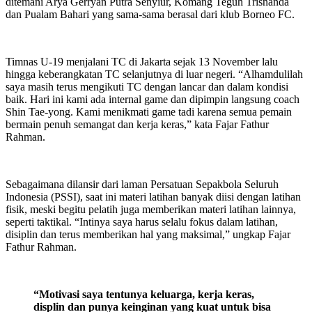
ditemani Arya Gerryan Putra Senyiur, Komang Teguh Trisnanda
dan Pualam Bahari yang sama-sama berasal dari klub Borneo FC.
Timnas U-19 menjalani TC di Jakarta sejak 13 November lalu
hingga keberangkatan TC selanjutnya di luar negeri. “Alhamdulilah
saya masih terus mengikuti TC dengan lancar dan dalam kondisi
baik. Hari ini kami ada internal game dan dipimpin langsung coach
Shin Tae-yong. Kami menikmati game tadi karena semua pemain
bermain penuh semangat dan kerja keras,” kata Fajar Fathur
Rahman.
Sebagaimana dilansir dari laman Persatuan Sepakbola Seluruh
Indonesia (PSSI), saat ini materi latihan banyak diisi dengan latihan
fisik, meski begitu pelatih juga memberikan materi latihan lainnya,
seperti taktikal. “Intinya saya harus selalu fokus dalam latihan,
disiplin dan terus memberikan hal yang maksimal,” ungkap Fajar
Fathur Rahman.
“Motivasi saya tentunya keluarga, kerja keras,
displin dan punya keinginan yang kuat untuk bisa