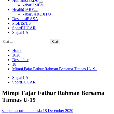
HumanioraEDU
kabarUMBY
HealthCARE
kabarSARDJITO
DestinasiRASA
ProBISNIS
SportBUGAR
SiapaDIA
Cari
untuk:
Home
2020
Desember
18
Mimpi Fajar Fathur Rahman Bersama Timnas U-19
SiapaDIA
SportBUGAR
Mimpi Fajar Fathur Rahman Bersama
Timnas U-19
siarpedia.com_Indonesia
18 Desember 2020