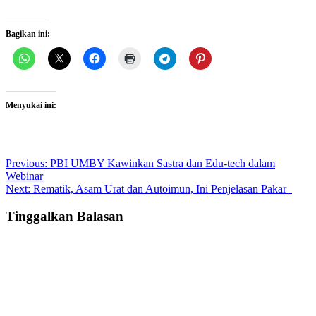
Bagikan ini:
Menyukai ini:
Post
Previous:
PBI UMBY Kawinkan Sastra dan Edu-tech dalam
Webinar
navigation
Next:
Rematik, Asam Urat dan Autoimun, Ini Penjelasan Pakar
Tinggalkan Balasan