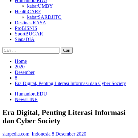
HumanioraEDU
kabarUMBY
HealthCARE
kabarSARDJITO
DestinasiRASA
ProBISNIS
SportBUGAR
SiapaDIA
Cari
untuk:
Home
2020
Desember
8
Era Digital, Penting Literasi Informasi dan Cyber Society
HumanioraEDU
NewsLINE
Era Digital, Penting Literasi Informasi
dan Cyber Society
siarpedia.com_Indonesia
8 Desember 2020