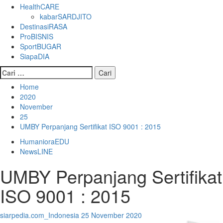
HealthCARE
kabarSARDJITO
DestinasiRASA
ProBISNIS
SportBUGAR
SiapaDIA
Cari
untuk:
Home
2020
November
25
UMBY Perpanjang Sertifikat ISO 9001 : 2015
HumanioraEDU
NewsLINE
UMBY Perpanjang Sertifikat
ISO 9001 : 2015
siarpedia.com_Indonesia
25 November 2020