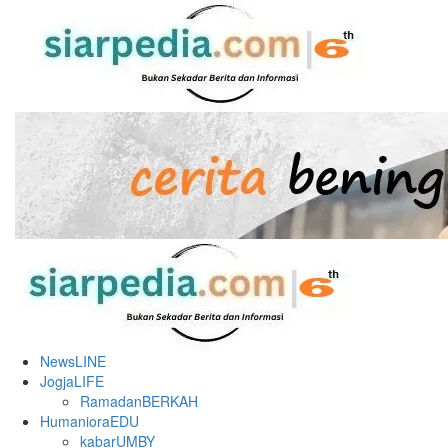
Skip
to
content
Primary
Menu
NewsLINE
JogjaLIFE
RamadanBERKAH
HumanioraEDU
kabarUMBY