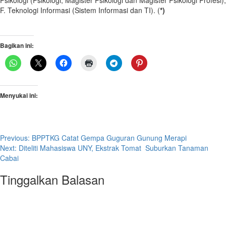
Psikologi (Psikologi, Magister Psikologi dan Magister Psikologi Profesi),
F. Teknologi Informasi (Sistem Informasi dan TI). (
*)
Bagikan ini:
Menyukai ini:
Post
Previous:
BPPTKG Catat Gempa Guguran Gunung Merapi
Next:
Diteliti Mahasiswa UNY, Ekstrak Tomat Suburkan Tanaman
navigation
Cabai
Tinggalkan Balasan