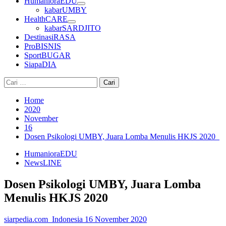
HumanioraEDU
kabarUMBY
HealthCARE
kabarSARDJITO
DestinasiRASA
ProBISNIS
SportBUGAR
SiapaDIA
Cari
untuk:
Home
2020
November
16
Dosen Psikologi UMBY, Juara Lomba Menulis HKJS 2020
HumanioraEDU
NewsLINE
Dosen Psikologi UMBY, Juara Lomba
Menulis HKJS 2020
siarpedia.com_Indonesia
16 November 2020