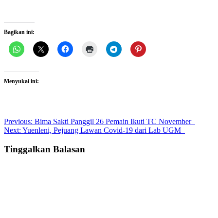
Bagikan ini:
Menyukai ini:
Post
Previous:
Bima Sakti Panggil 26 Pemain Ikuti TC November
Next:
Yuenleni, Pejuang Lawan Covid-19 dari Lab UGM
navigation
Tinggalkan Balasan