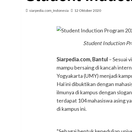
siarpedia.com_Indonesia
12 Oktober 2020
Student Induction Pr
Siarpedia.com, Bantul
– Sesuai v
mampu bersaing di kancah inter
Yogyakarta (UMY) menjadi kampu
Hal ini dibuktikan dengan mahas
ilmunya di kampus dengan slogan
terdapat 104 mahasiswa asing yan
di kampus ini.
“Sebagai bentuk kepedulian unive