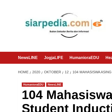
Skip
to
content
NewsLINE
JogjaLIFE
HumanioraEDU
He
HOME
2020
OKTOBER
12
104 MAHASISWA ASIN
HumanioraEDU
NewsLINE
104 Mahasiswa
Student Induc