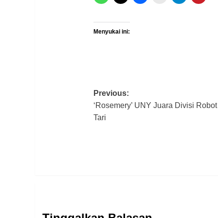
Menyukai ini:
Post
Previous:
‘Rosemery’ UNY Juara Divisi Robot
navigation
Tari
Tinggalkan Balasan