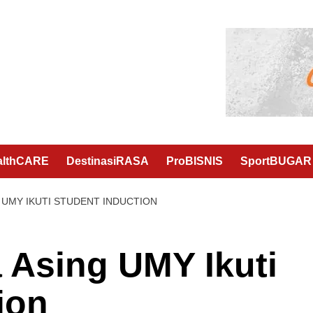
althCARE
DestinasiRASA
ProBISNIS
SportBUGAR
G UMY IKUTI STUDENT INDUCTION
 Asing UMY Ikuti
tion