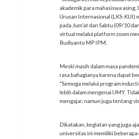
akademik para mahasiswa asing,
Urusan Internasional (LKS-KUI)
pada Jum’at dan Sabtu (09/10 da
virtual melalui platform zoom m
Budiyanto MP IPM.
Meski masih dalam masa pandem
rasa bahagianya karena dapat be
“Semoga melalui program inductio
lebih dalam mengenai UMY. Tidak 
mengajar, namun juga tentang visi
Dikatakan, kegiatan yang juga aj
universitas ini memiliki beberapa