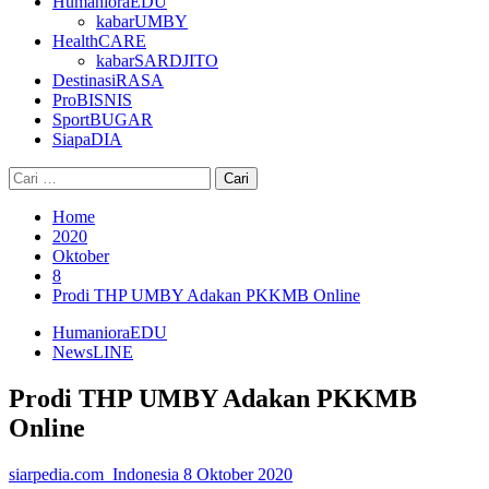
HumanioraEDU
kabarUMBY
HealthCARE
kabarSARDJITO
DestinasiRASA
ProBISNIS
SportBUGAR
SiapaDIA
Cari
untuk:
Home
2020
Oktober
8
Prodi THP UMBY Adakan PKKMB Online
HumanioraEDU
NewsLINE
Prodi THP UMBY Adakan PKKMB
Online
siarpedia.com_Indonesia
8 Oktober 2020