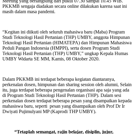
Meeting yang berlangsung dari pukul 07.30 sampai 10.45 WIB.
PKKMB sengaja diadakan secara online dilakukan karena saat ini
masih dalam masa pandemi.
“Kegitan ini diikuti oleh seluruh mahasiwa baru (Maba) Program
Studi Teknologi Hasil Pertanian (THP) UMBY, anggota Himpunan
Teknologi Hasil Pertanian (HIMATEPA) dan Himpunan Mahasiswa
Peduli Pangan Indonesia (HMPPI), serta dosen Program Studi
Teknologi Hasil Pertanian (THP) UMBY,” ungkap Kepala Humas
UMBY Widarta SE MM, Kamis, 08 Oktober 2020.
Dalam PKKMB ini terdapat beberapa kegiatan diantaranya,
perkenalan dosen, himpunan dan sharing session oleh alumni, Selain
itu, juga terdapat beberapa pengenalan organisasi apa saja yang ada
di Program Studi Teknologi Hasil Pertanian (THP). Dalam sesi
perkenalan dosen terdapat beberapa pesan yang disampaikan kepada
mahasiswa baru, seperti pesan yang disampaikan oleh Prof Dr Ir
Dwiyati Pujimulyani MP (Kaprodi THP UMBY).
“Tetaplah semangat, rajin belajar, disiplin, jujur,