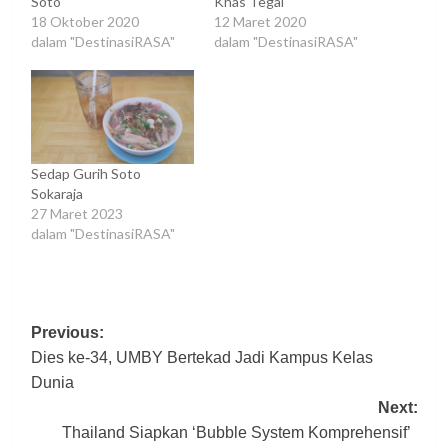
Soto
Khas Tegal
18 Oktober 2020
12 Maret 2020
dalam "DestinasiRASA"
dalam "DestinasiRASA"
Sedap Gurih Soto
Sokaraja
27 Maret 2023
dalam "DestinasiRASA"
Post
Previous:
Dies ke-34, UMBY Bertekad Jadi Kampus Kelas
navigation
Dunia
Next:
Thailand Siapkan ‘Bubble System Komprehensif’