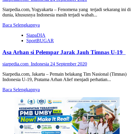
Siarpedia.com, Yogyakarta – Fenomena yang terjadi sekarang ini di
dunia, khususnya Indonesia masih terjadi wabah...
Read
Baca Selengkapnya
more
SiapaDIA
about
SportBUGAR
FORTAIS
Adakan
Asa Arhan si Pelempar Jarak Jauh Timnas U-19
‘Nikah
Bareng
3
siarpedia.com_Indonesia
24 September 2020
M’
Siarpedia.com, Jakarta – Pemain belakang Tim Nasional (Timnas)
Indonesia U-19, Pratama Arhan Alief menjadi perhatian...
Read
Baca Selengkapnya
more
about
Asa
Arhan
si
Pelempar
Jarak
Jauh