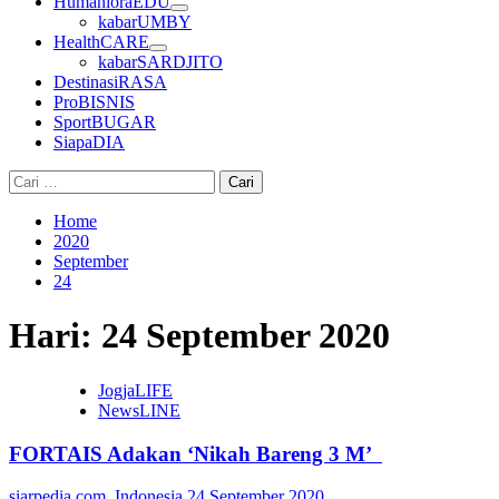
HumanioraEDU
kabarUMBY
HealthCARE
kabarSARDJITO
DestinasiRASA
ProBISNIS
SportBUGAR
SiapaDIA
Cari
untuk:
Home
2020
September
24
Hari:
24 September 2020
JogjaLIFE
NewsLINE
FORTAIS Adakan ‘Nikah Bareng 3 M’
siarpedia.com_Indonesia
24 September 2020