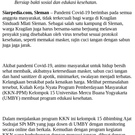
Bersiap bakti sosial dan edukasi kesehatan.
Siarpedia.com, Sleman
– Pandemi Covid-19 berimbas pada semua
anggota masyarakat, tidak terkecuali bagi warga di Kragilan
Sinduadi Mlati Sleman. Sebagai salah satu kampung di Sleman,
warga Kragilan juga harus bersama-sama berjuang melawan
penyakit yang disebabkan oleh virus tersebut sesuai protokol
kesehatan, seperti memakai masker, rajin cuci tangan dengan sabun
juga jaga jarak.
Akibat pandemi Covid-19, animo masyarakat untuk hidup bersih
sehat membaik, akibatnya ketersediaan masker, sabun cuci tangan
dan hand sanitizer di apotik, minimarket, swalayan menjadi terbatas.
Kelangkaan berakibat pada kenaikan harga. Melihat permasalahan
tersebut, Kuliah Kerja Nyata Program Pemberdayaan Masyarakat
(KKN-PPM) Kelompok 15 Universitas Mercu Buana Yogyakarta
(UMBY) membuat program edukasi kesehatan.
Dalam menjalankan program KKN ini kelompok 15 dibimbing Ajat
Sudrajat SPt MPt yang juga dosen di UMBY dengan monitoring
secara online dan berkala. Kemudian dengan program kegiatan
KKN yang berhubungan dengan mencuci tangan, dibuat dengan