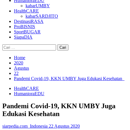
HumanioraEDU
kabarUMBY
HealthCARE
kabarSARDJITO
DestinasiRASA
ProBISNIS
SportBUGAR
SiapaDIA
Cari
untuk:
Home
2020
Agustus
22
Pandemi Covid-19, KKN UMBY Juga Edukasi Kesehatan
HealthCARE
HumanioraEDU
Pandemi Covid-19, KKN UMBY Juga
Edukasi Kesehatan
siarpedia.com_Indonesia
22 Agustus 2020