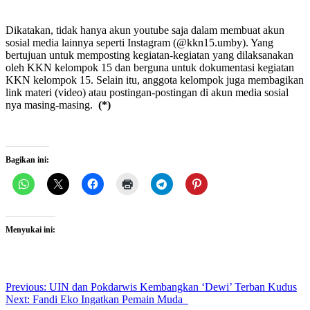
Dikatakan, tidak hanya akun youtube saja dalam membuat akun
sosial media lainnya seperti Instagram (@kkn15.umby). Yang
bertujuan untuk memposting kegiatan-kegiatan yang dilaksanakan
oleh KKN kelompok 15 dan berguna untuk dokumentasi kegiatan
KKN kelompok 15. Selain itu, anggota kelompok juga membagikan
link materi (video) atau postingan-postingan di akun media sosial
nya masing-masing.
(*)
Bagikan ini:
Menyukai ini:
Post
Previous:
UIN dan Pokdarwis Kembangkan ‘Dewi’ Terban Kudus
Next:
Fandi Eko Ingatkan Pemain Muda
navigation