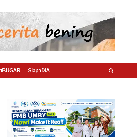
rtBUGAR
SiapaDIA