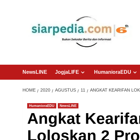
Skip
to
content
NewsLINE
JogjaLIFE
HumanioraEDU
HOME
2020
AGUSTUS
11
ANGKAT KEARIFAN LOK
HumanioraEDU
NewsLINE
Angkat Kearif
Loloskan 2 Pro