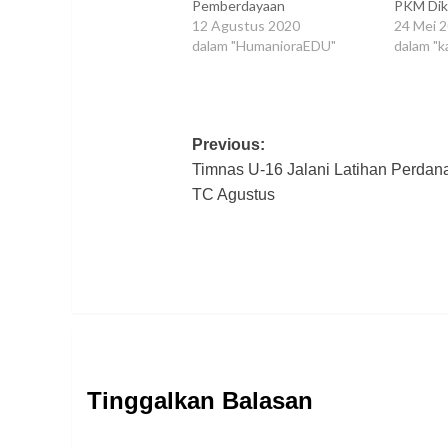
Pemberdayaan
PKM Dik
12 Agustus 2020
24 Mei 
dalam "HumanioraEDU"
dalam "
Post
Previous:
Timnas U-16 Jalani Latihan Perdana
navigation
TC Agustus
Tinggalkan Balasan