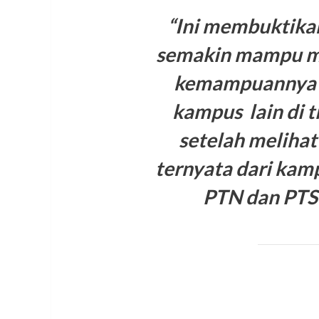
“Ini membuktika
semakin mampu me
kemampuannya u
kampus lain di t
setelah melihat
ternyata dari kam
PTN dan PTS 