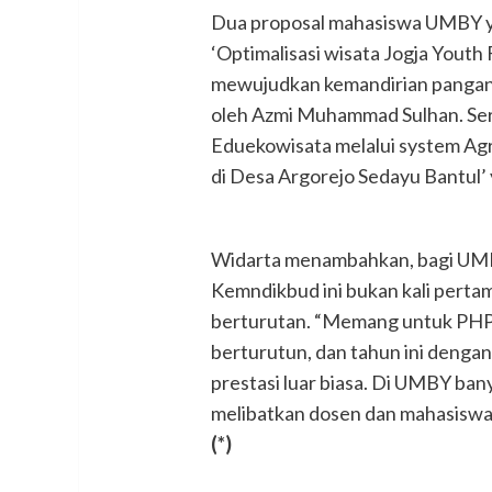
Dua proposal mahasiswa UMBY ya
‘Optimalisasi wisata Jogja Yout
mewujudkan kemandirian pangan 
oleh Azmi Muhammad Sulhan. Ser
Eduekowisata melalui system Agr
di Desa Argorejo Sedayu Bantul’ y
Widarta menambahkan, bagi UMBY
Kemndikbud ini bukan kali pertam
berturutan. “Memang untuk PHP2D
berturutun, dan tahun ini dengan
prestasi luar biasa. Di UMBY ba
melibatkan dosen dan mahasiswa y
(*)