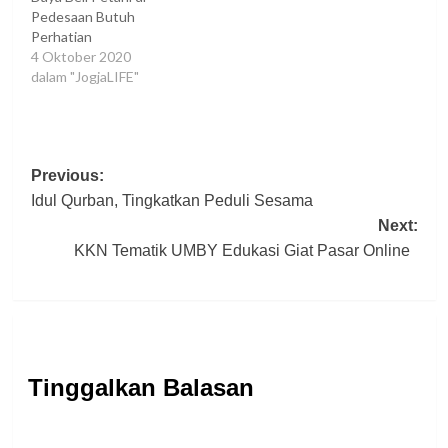
Pedesaan Butuh
Perhatian
4 Oktober 2020
dalam "JogjaLIFE"
Post
Previous:
Idul Qurban, Tingkatkan Peduli Sesama
navigation
Next:
KKN Tematik UMBY Edukasi Giat Pasar Online
Tinggalkan Balasan