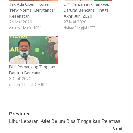
Tak Ada Open House,
DIY Perpanjang Tanggap
‘New Normal’ Berstandar
Darurat Bencana Hingga
Kesehatan
Akhir Juni 2020
26 Mei 2020
27 Mei 2020
dalam "JogjaLIFE"
dalam "JogjaLIFE"
DIY Perpanjang Tanggap
Darurat Bencana
30 Juli 2020
dalam "HealthCARE"
Post
Previous:
Libur Lebaran, Atlet Belum Bisa Tinggalkan Pelatnas
navigation
Next: