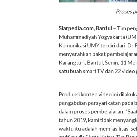
Proses p
Siarpedia.com, Bantul
– Tim pen
Muhammadiyah Yogyakarta (UMY) 
Komunikasi UMY terdiri dari Dr 
menyerahkan paket pembelajara
Karangturi, Bantul, Senin, 11 Mei
satu buah smartTV dan 22 video 
Produksi konten video ini dilak
pengabdian persyarikatan pada b
dalam proses pembelajaran. “Saa
tahun 2019, kami tidak menyangk
waktu itu adalah memfasilitasi s
multimedia,” kata Ketua Tim Pen