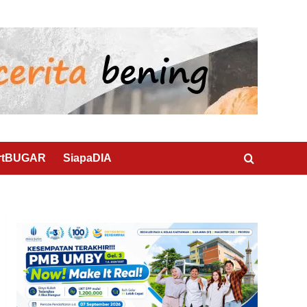
rtBUGAR
SiapaDIA