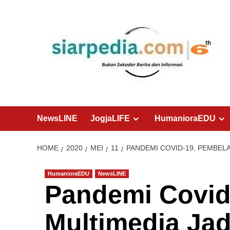
Skip
to
content
NewsLINE
JogjaLIFE
HumanioraEDU
HOME
2020
MEI
11
PANDEMI COVID-19, PEMBEL
HumanioraEDU
NewsLINE
Pandemi Covid
Multimedia Ja