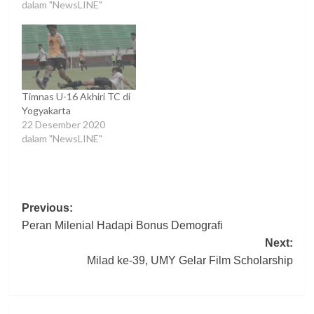
dalam "NewsLINE"
Timnas U-16 Akhiri TC di
Yogyakarta
22 Desember 2020
dalam "NewsLINE"
Post
Previous:
Peran Milenial Hadapi Bonus Demografi
navigation
Next:
Milad ke-39, UMY Gelar Film Scholarship