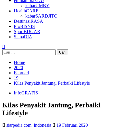
HumanioraEDU
kabarUMBY
HealthCARE
kabarSARDJITO
DestinasiRASA
ProBISNIS
SportBUGAR
SiapaDIA
Cari
untuk:
Home
2020
Februari
19
Kilas Penyakit Jantung, Perbaiki Lifestyle
InfoGRAFIS
Kilas Penyakit Jantung, Perbaiki
Lifestyle
siarpedia.com_Indonesia
19 Februari 2020