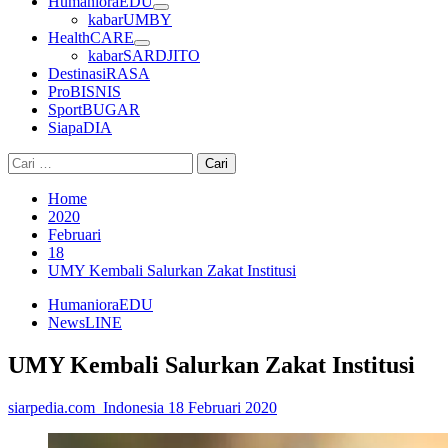
HumanioraEDU
kabarUMBY
HealthCARE
kabarSARDJITO
DestinasiRASA
ProBISNIS
SportBUGAR
SiapaDIA
Cari
untuk:
Home
2020
Februari
18
UMY Kembali Salurkan Zakat Institusi
HumanioraEDU
NewsLINE
UMY Kembali Salurkan Zakat Institusi
siarpedia.com_Indonesia
18 Februari 2020