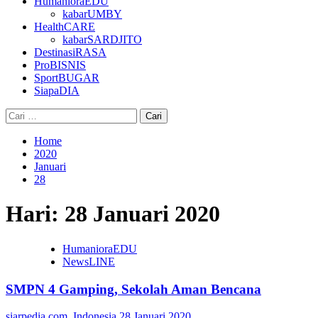
HumanioraEDU
kabarUMBY
HealthCARE
kabarSARDJITO
DestinasiRASA
ProBISNIS
SportBUGAR
SiapaDIA
Cari
untuk:
Home
2020
Januari
28
Hari:
28 Januari 2020
HumanioraEDU
NewsLINE
SMPN 4 Gamping, Sekolah Aman Bencana
siarpedia.com_Indonesia
28 Januari 2020