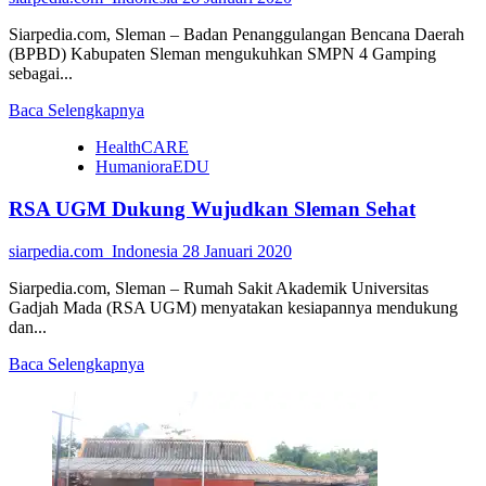
Siarpedia.com, Sleman – Badan Penanggulangan Bencana Daerah
(BPBD) Kabupaten Sleman mengukuhkan SMPN 4 Gamping
sebagai...
Read
Baca Selengkapnya
more
HealthCARE
about
HumanioraEDU
SMPN
4
RSA UGM Dukung Wujudkan Sleman Sehat
Gamping,
Sekolah
Aman
siarpedia.com_Indonesia
28 Januari 2020
Bencana
Siarpedia.com, Sleman – Rumah Sakit Akademik Universitas
Gadjah Mada (RSA UGM) menyatakan kesiapannya mendukung
dan...
Read
Baca Selengkapnya
more
about
RSA
UGM
Dukung
Wujudkan