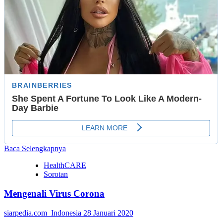
Read
Baca Selengkapnya
more
HealthCARE
about
Sorotan
Ratusan
Peserta
Mengenali Virus Corona
KKN
UMBY
Diterjunkan
siarpedia.com_Indonesia
28 Januari 2020