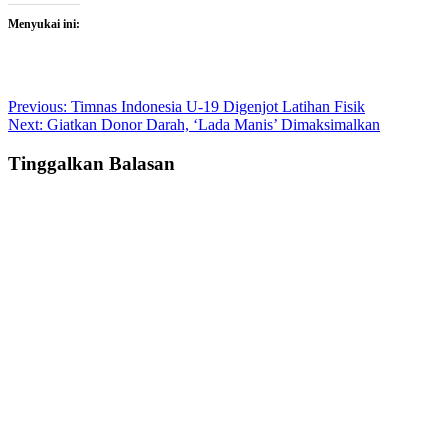
Menyukai ini:
Post
Previous:
Timnas Indonesia U-19 Digenjot Latihan Fisik
Next:
Giatkan Donor Darah, ‘Lada Manis’ Dimaksimalkan
navigation
Tinggalkan Balasan