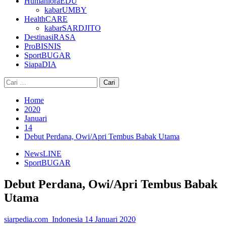
HumanioraEDU
kabarUMBY
HealthCARE
kabarSARDJITO
DestinasiRASA
ProBISNIS
SportBUGAR
SiapaDIA
Cari
untuk:
Home
2020
Januari
14
Debut Perdana, Owi/Apri Tembus Babak Utama
NewsLINE
SportBUGAR
Debut Perdana, Owi/Apri Tembus Babak
Utama
siarpedia.com_Indonesia
14 Januari 2020