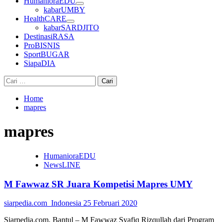
HumanioraEDU
kabarUMBY
HealthCARE
kabarSARDJITO
DestinasiRASA
ProBISNIS
SportBUGAR
SiapaDIA
Cari
untuk:
Home
mapres
mapres
HumanioraEDU
NewsLINE
M Fawwaz SR Juara Kompetisi Mapres UMY
siarpedia.com_Indonesia
25 Februari 2020
Siarpedia.com, Bantul – M Fawwaz Syafiq Rizqullah dari Program