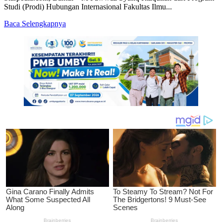
Studi (Prodi) Hubungan Internasional Fakultas Ilmu...
Read
Baca Selengkapnya
more
about
M
Fawwaz
SR
Juara
Kompetisi
Mapres
UMY