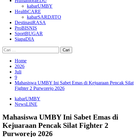
HumanioraEDU
kabarUMBY
HealthCARE
kabarSARDJITO
DestinasiRASA
ProBISNIS
SportBUGAR
SiapaDIA
Cari
untuk:
Home
2026
Juli
9
Mahasiswa UMBY Ini Sabet Emas di Kejuaraan Pencak Silat
Fighter 2 Purworejo 2026
kabarUMBY
NewsLINE
Mahasiswa UMBY Ini Sabet Emas di
Kejuaraan Pencak Silat Fighter 2
Purworejo 2026