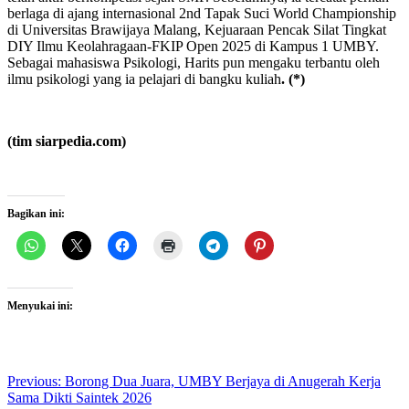
berlaga di ajang internasional 2nd Tapak Suci World Championship
di Universitas Brawijaya Malang, Kejuaraan Pencak Silat Tingkat
DIY Ilmu Keolahragaan-FKIP Open 2025 di Kampus 1 UMBY.
Sebagai mahasiswa Psikologi, Harits pun mengaku terbantu oleh
ilmu psikologi yang ia pelajari di bangku kuliah
. (*)
(tim siarpedia.com)
Bagikan ini:
Menyukai ini:
Post
Previous:
Borong Dua Juara, UMBY Berjaya di Anugerah Kerja
Sama Dikti Saintek 2026
navigation