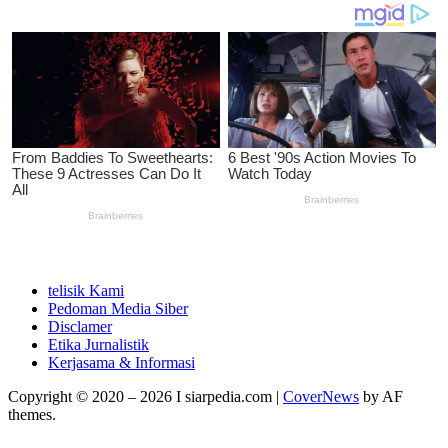
telisik Kami
Pedoman Media Siber
Disclamer
Etika Jurnalistik
Kerjasama & Informasi
Copyright © 2020 – 2026 I siarpedia.com
|
CoverNews
by AF
themes.