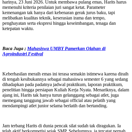
harinya, 23 Juni 2026. Untuk membawa pulang emas, Harits harus
memenuhi kriteria penilaian juri sangat ketat. Parameter
kemenangan tak hanya dari kebenaran gerak jurus baku, tapi
melibatkan kualitas teknik, keserasian irama dan tempo,
penghayatan serta ekspresi hingga keseimbangan, tenaga dan
ketepatan waktu.
Baca Juga ;
Mahasiswa UMBY Pamerkan Olahan di
Agroindustri Festival
Keberhasilan meraih emas ini terasa semakin istimewa karena diraih
di tengah kesibukannya sebagai mahasiswa semester 6 yang sedang
dihadapkan pada padatnya jadwal praktikum, laporan praktikum,
penelitian hingga persiapan Kuliah Kerja Nyata. Menariknya, dalam
ajang ini, Harits tak hanya turun gelanggang sebagai atlet, juga
memegang tanggung jawab sebagai official atau pelatih yang
mendampingi atlet junior selama berlatih dan bertanding.
Jam terbang Harits di dunia pencak silat sudah tak diragukan. Ia
telah aktif berkompetisi sejak SMP. Sebelumnya, ia tercatat pernah