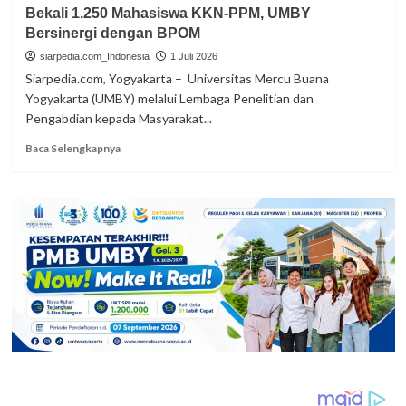
Mahasiswa
Bekali 1.250 Mahasiswa KKN-PPM, UMBY
Psikologi
Bersinergi dengan BPOM
UMBY
Eksplorasi
siarpedia.com_Indonesia
1 Juli 2026
Sejarah
Siarpedia.com, Yogyakarta – Universitas Mercu Buana
dan
Yogyakarta (UMBY) melalui Lembaga Penelitian dan
Konservasi
Pengabdian kepada Masyarakat...
Alam
di
Read
Baca Selengkapnya
Malaysia
more
about
Bekali
1.250
Mahasiswa
KKN-
PPM,
UMBY
Bersinergi
dengan
BPOM