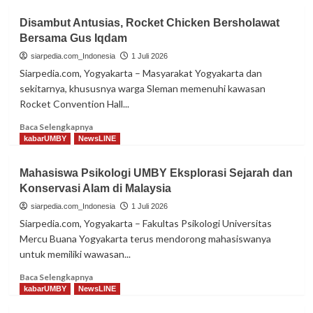
Disambut Antusias, Rocket Chicken Bersholawat
Bersama Gus Iqdam
siarpedia.com_Indonesia
1 Juli 2026
Siarpedia.com, Yogyakarta – Masyarakat Yogyakarta dan
sekitarnya, khususnya warga Sleman memenuhi kawasan
Rocket Convention Hall...
Read
Baca Selengkapnya
more
kabarUMBY
NewsLINE
about
Disambut
Mahasiswa Psikologi UMBY Eksplorasi Sejarah dan
Antusias,
Konservasi Alam di Malaysia
Rocket
Chicken
siarpedia.com_Indonesia
1 Juli 2026
Bersholawat
Siarpedia.com, Yogyakarta – Fakultas Psikologi Universitas
Bersama
Mercu Buana Yogyakarta terus mendorong mahasiswanya
Gus
untuk memiliki wawasan...
Iqdam
Read
Baca Selengkapnya
more
kabarUMBY
NewsLINE
about