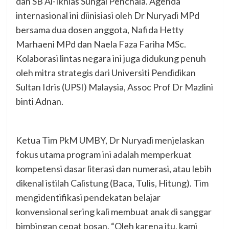
dan SB Al-Ikhlas Sungai Penchala. Agenda
internasional ini diinisiasi oleh Dr Nuryadi MPd
bersama dua dosen anggota, Nafida Hetty
Marhaeni MPd dan Naela Faza Fariha MSc.
Kolaborasi lintas negara ini juga didukung penuh
oleh mitra strategis dari Universiti Pendidikan
Sultan Idris (UPSI) Malaysia, Assoc Prof Dr Mazlini
binti Adnan.
Ketua Tim PkM UMBY, Dr Nuryadi menjelaskan
fokus utama program ini adalah memperkuat
kompetensi dasar literasi dan numerasi, atau lebih
dikenal istilah Calistung (Baca, Tulis, Hitung). Tim
mengidentifikasi pendekatan belajar
konvensional sering kali membuat anak di sanggar
bimbingan cepat bosan. “Oleh karena itu, kami