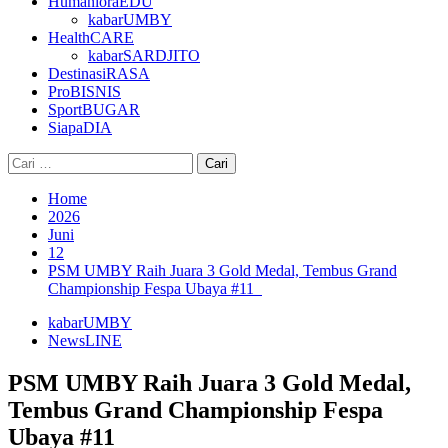
HumanioraEDU
kabarUMBY
HealthCARE
kabarSARDJITO
DestinasiRASA
ProBISNIS
SportBUGAR
SiapaDIA
Cari
untuk:
Home
2026
Juni
12
PSM UMBY Raih Juara 3 Gold Medal, Tembus Grand
Championship Fespa Ubaya #11
kabarUMBY
NewsLINE
PSM UMBY Raih Juara 3 Gold Medal,
Tembus Grand Championship Fespa
Ubaya #11