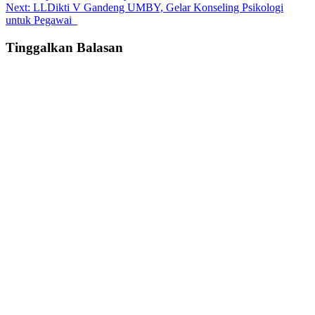
navigation
Next:
LLDikti V Gandeng UMBY, Gelar Konseling Psikologi
untuk Pegawai
Tinggalkan Balasan