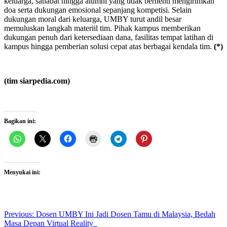
keluarga, sahabat hingga alumni yang tidak berhenti mengirimkan
doa serta dukungan emosional sepanjang kompetisi. Selain
dukungan moral dari keluarga, UMBY turut andil besar
memuluskan langkah materiil tim. Pihak kampus memberikan
dukungan penuh dari ketersediaan dana, fasilitas tempat latihan di
kampus hingga pemberian solusi cepat atas berbagai kendala tim.
(*)
(tim siarpedia.com)
Bagikan ini:
Menyukai ini:
Post
Previous:
Dosen UMBY Ini Jadi Dosen Tamu di Malaysia, Bedah
Masa Depan Virtual Reality