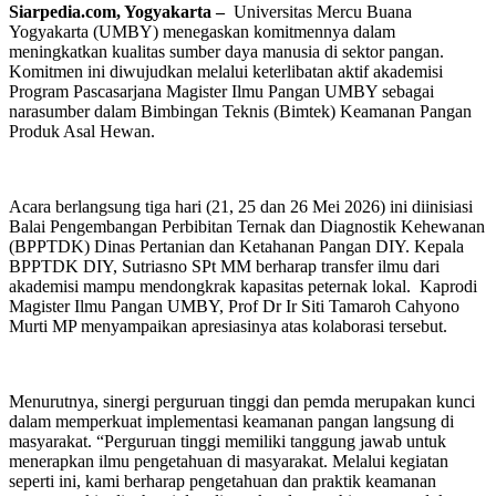
Siarpedia.com, Yogyakarta –
Universitas Mercu Buana
Yogyakarta (UMBY) menegaskan komitmennya dalam
meningkatkan kualitas sumber daya manusia di sektor pangan.
Komitmen ini diwujudkan melalui keterlibatan aktif akademisi
Program Pascasarjana Magister Ilmu Pangan UMBY sebagai
narasumber dalam Bimbingan Teknis (Bimtek) Keamanan Pangan
Produk Asal Hewan.
Acara berlangsung tiga hari (21, 25 dan 26 Mei 2026) ini diinisiasi
Balai Pengembangan Perbibitan Ternak dan Diagnostik Kehewanan
(BPPTDK) Dinas Pertanian dan Ketahanan Pangan DIY. Kepala
BPPTDK DIY, Sutriasno SPt MM berharap transfer ilmu dari
akademisi mampu mendongkrak kapasitas peternak lokal. Kaprodi
Magister Ilmu Pangan UMBY, Prof Dr Ir Siti Tamaroh Cahyono
Murti MP menyampaikan apresiasinya atas kolaborasi tersebut.
Menurutnya, sinergi perguruan tinggi dan pemda merupakan kunci
dalam memperkuat implementasi keamanan pangan langsung di
masyarakat. “Perguruan tinggi memiliki tanggung jawab untuk
menerapkan ilmu pengetahuan di masyarakat. Melalui kegiatan
seperti ini, kami berharap pengetahuan dan praktik keamanan