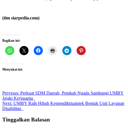
(tim siarpedia.com)
Bagikan ini:
Menyukai ini:
Post
Previous:
Perkuat SDM Daerah, Pemkab Ngada Sambangi UMBY
Jajaki Kerjasama
navigation
Next:
UMBY Raih Hibah Kemendiktisaintek Bentuk Unit Layanan
Disabilitas
Tinggalkan Balasan