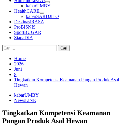
HumanioraEDU
kabarUMBY
HealthCARE
kabarSARDJITO
DestinasiRASA
ProBISNIS
SportBUGAR
SiapaDIA
Cari
untuk:
Home
2026
Juni
8
Tingkatkan Kompetensi Keamanan Pangan Produk Asal
Hewan
kabarUMBY
NewsLINE
Tingkatkan Kompetensi Keamanan
Pangan Produk Asal Hewan