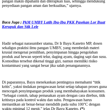
pangan makin dipahami dan diterapkan luas, sehingga mendukung
penyediaan pangan aman dan berkualitas,” ujarnya.
Baca Juga ;
PkM UMBY Latih Ibu-Ibu PKK Pasekan Lor Buat
Kerupuk dan Stik Lele
Hadir sebagai narasumber utama, Dr Ir Bayu Kanetro MP, dosen
sekaligus praktisi ilmu pangan UMBY, yang membedah materi
krusial mengenai pemilihan, penyimpanan hingga pengolahan
produk asal hewan seperti telur, daging ayam, daging sapi dan susu.
Komoditas tersebut dikenal tinggi gizi, namun memiliki risiko
kontaminasi yang sangat besar jika salah penanganannya.
Di paparannya, Bayu menekankan pentingnya memahami “titik
kritis”, yakni tindakan pengawasan ketat setiap tahapan proses guna
mencegah penyimpangan produk yang membahayakan konsumen.
“Sebagai contoh, tahap pemasakan ayam dengan cara direbus, titik
kritisnya pada kontrol waktu dan suhu. Pengawasan harus
memastikan air benar-benar mendidih pada suhu 100°C dengan
waktu minimal 12 menit,” jelas Dr Bayu Kanetro.
(*)