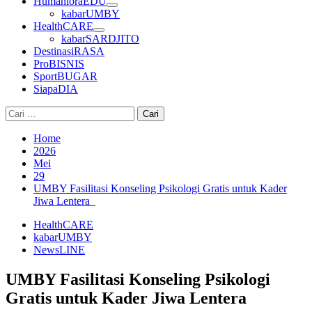
HumanioraEDU
kabarUMBY
HealthCARE
kabarSARDJITO
DestinasiRASA
ProBISNIS
SportBUGAR
SiapaDIA
Cari
untuk:
Home
2026
Mei
29
UMBY Fasilitasi Konseling Psikologi Gratis untuk Kader
Jiwa Lentera
HealthCARE
kabarUMBY
NewsLINE
UMBY Fasilitasi Konseling Psikologi
Gratis untuk Kader Jiwa Lentera