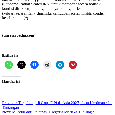
(Outcome Rating Scale/ORS) untuk memotret secara holistik
kondisi diri klien, hubungan dengan orang terdekat
(keluarga/pasangan), dinamika kehidupan sosial hingga kondisi
keseluruhan.
(*)
(tim siarpedia.com)
Bagikan ini:
Menyukai ini:
Post
Previous:
Tergabung di Grup F Piala Asia 2027, John Herdman : Ini
Tantangan
navigation
Next:
Mundur dari Pelatnas, Gregoria Mariska Tunjung :