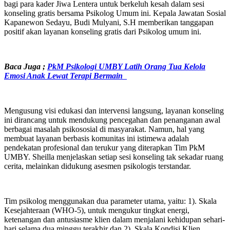
bagi para kader Jiwa Lentera untuk berkeluh kesah dalam sesi
konseling gratis bersama Psikolog Umum ini. Kepala Jawatan Sosial
Kapanewon Sedayu, Budi Mulyani, S.H memberikan tanggapan
positif akan layanan konseling gratis dari Psikolog umum ini.
Baca Juga ;
PkM Psikologi UMBY Latih Orang Tua Kelola
Emosi Anak Lewat Terapi Bermain
Mengusung visi edukasi dan intervensi langsung, layanan konseling
ini dirancang untuk mendukung pencegahan dan penanganan awal
berbagai masalah psikososial di masyarakat. Namun, hal yang
membuat layanan berbasis komunitas ini istimewa adalah
pendekatan profesional dan terukur yang diterapkan Tim PkM
UMBY. Sheilla menjelaskan setiap sesi konseling tak sekadar ruang
cerita, melainkan didukung asesmen psikologis terstandar.
Tim psikolog menggunakan dua parameter utama, yaitu: 1). Skala
Kesejahteraan (WHO-5), untuk mengukur tingkat energi,
ketenangan dan antusiasme klien dalam menjalani kehidupan sehari-
hari selama dua minggu terakhir dan 2). Skala Kondisi Klien