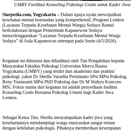
UMBY Fasilitasi Konseling Psikologi Gratis untuk Kader Jiwa
Siarpedia.com,
Yogyakarta
–
Dalam upaya nyata mewujudkan
kesehatan mental komunitas yang komprehensif, Program Lentera
(Layanan Terpadu Kesehatan Mental Warga) Sedayu Bantul
berkolaborasi dengan Pemerintah Kapanewon Sedayu
menyelenggarakan “Layanan Terpadu Kesehatan Mental Warga
Sedayu” di Aula Kapanewon setempat pada Senin (4/5/2026).
Kegiatan ini diinisiasi dan difasilitasi oleh Tim Pengabdian kepada
Masyarakat Fakultas Psikologi Universitas Mercu Buana
Yogyakarta (UMBY) yang terdiri dari akademisi dan praktisi
psikologi, yakni Dr Sheilla Varadila Peristianto SPsi MPsi Psikolog,
Reny Yuniasanti MPsi PhD Psikolog dan Dr M Wahyu Kuncoro
MSi. Fokus utama dari kegiatan ini adalah penyediaan fasilitas
Konseling Gratis Bersama Psikolog Umum bagi Kader Jiwa
Lentera.
Sebagai Ketua Tim, Sheilla menyampaikan kader jiwa yang
kesehariannya mendampingi warga masyarakat sangat rentan
dengan kelelahan psikologis. Pihaknya memberikan kesempatan