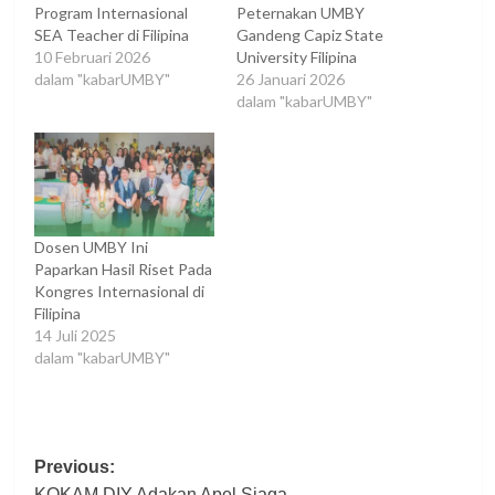
Program Internasional
Peternakan UMBY
SEA Teacher di Filipina
Gandeng Capiz State
10 Februari 2026
University Filipina
dalam "kabarUMBY"
26 Januari 2026
dalam "kabarUMBY"
Dosen UMBY Ini
Paparkan Hasil Riset Pada
Kongres Internasional di
Filipina
14 Juli 2025
dalam "kabarUMBY"
Post
Previous:
KOKAM DIY Adakan Apel Siaga