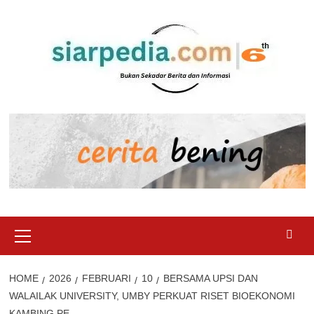
Skip
to
content
Primary
Menu
HOME
2026
FEBRUARI
10
BERSAMA UPSI DAN
WALAILAK UNIVERSITY, UMBY PERKUAT RISET BIOEKONOMI
KAMBING PE