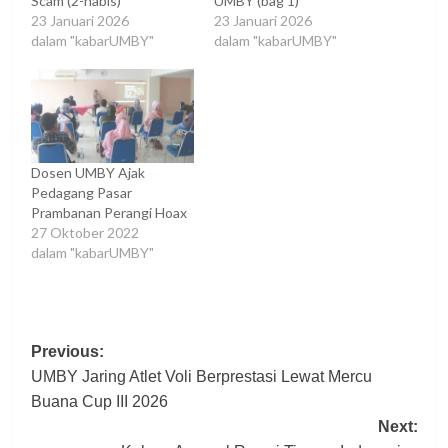
Scam (2-habis)
UMBY (bag 1)
23 Januari 2026
23 Januari 2026
dalam "kabarUMBY"
dalam "kabarUMBY"
Dosen UMBY Ajak
Pedagang Pasar
Prambanan Perangi Hoax
27 Oktober 2022
dalam "kabarUMBY"
Post
Previous:
UMBY Jaring Atlet Voli Berprestasi Lewat Mercu
navigation
Buana Cup III 2026
Next: