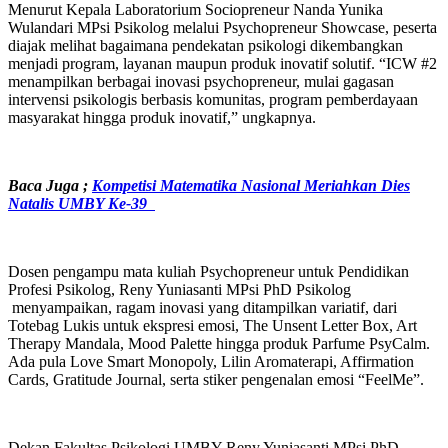
Menurut Kepala Laboratorium Sociopreneur Nanda Yunika
Wulandari MPsi Psikolog melalui Psychopreneur Showcase, peserta
diajak melihat bagaimana pendekatan psikologi dikembangkan
menjadi program, layanan maupun produk inovatif solutif. “ICW #2
menampilkan berbagai inovasi psychopreneur, mulai gagasan
intervensi psikologis berbasis komunitas, program pemberdayaan
masyarakat hingga produk inovatif,” ungkapnya.
Baca Juga ;
Kompetisi Matematika Nasional Meriahkan Dies
Natalis UMBY Ke-39
Dosen pengampu mata kuliah Psychopreneur untuk Pendidikan
Profesi Psikolog, Reny Yuniasanti MPsi PhD Psikolog
menyampaikan, ragam inovasi yang ditampilkan variatif, dari
Totebag Lukis untuk ekspresi emosi, The Unsent Letter Box, Art
Therapy Mandala, Mood Palette hingga produk Parfume PsyCalm.
Ada pula Love Smart Monopoly, Lilin Aromaterapi, Affirmation
Cards, Gratitude Journal, serta stiker pengenalan emosi “FeelMe”.
Dekan Fakultas Psikologi UMBY Reny Yuniasanti MPsi PhD