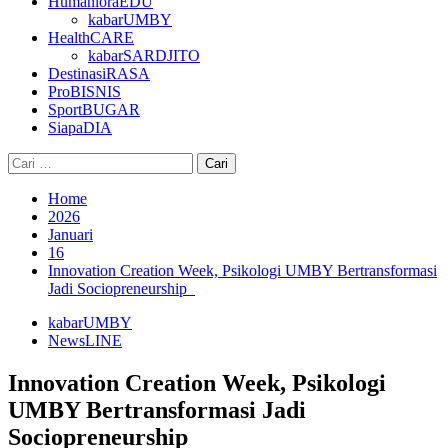
HumanioraEDU
kabarUMBY
HealthCARE
kabarSARDJITO
DestinasiRASA
ProBISNIS
SportBUGAR
SiapaDIA
Cari
untuk:
Home
2026
Januari
16
Innovation Creation Week, Psikologi UMBY Bertransformasi
Jadi Sociopreneurship
kabarUMBY
NewsLINE
Innovation Creation Week, Psikologi
UMBY Bertransformasi Jadi
Sociopreneurship