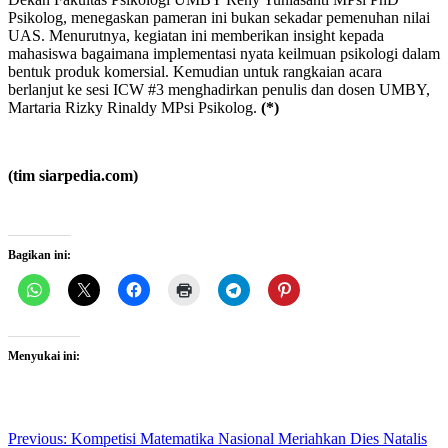
Psikolog, menegaskan pameran ini bukan sekadar pemenuhan nilai
UAS. Menurutnya, kegiatan ini memberikan insight kepada
mahasiswa bagaimana implementasi nyata keilmuan psikologi dalam
bentuk produk komersial. Kemudian untuk rangkaian acara
berlanjut ke sesi ICW #3 menghadirkan penulis dan dosen UMBY,
Martaria Rizky Rinaldy MPsi Psikolog.
(*)
(tim siarpedia.com)
Bagikan ini:
Menyukai ini:
Post
Previous:
Kompetisi Matematika Nasional Meriahkan Dies Natalis