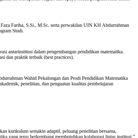
 Faza Fariha, S.Si., M.Sc. serta perwakilan UIN KH Abdurrahman
ogram Studi.
orasi antarinstitusi dalam pengembangan pendidikan matematika.
 dan praktik terbaik (best practices).
Abdurrahman Wahid Pekalongan dan Prodi Pendidikan Matematika
ademik, penelitian, dan penguatan kualitas pembelajaran
kan kurikulum semakin adaptif, peluang penelitian bersama,
ka yang terus berkembang membutuhkan kolaborasi lintas institusi,”