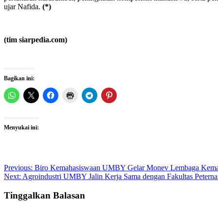
ujar Nafida.
(*)
(tim siarpedia.com)
Bagikan ini:
Menyukai ini:
Post
Previous:
Biro Kemahasiswaan UMBY Gelar Monev Lembaga Kema
Next:
Agroindustri UMBY Jalin Kerja Sama dengan Fakultas Pete
navigation
Tinggalkan Balasan