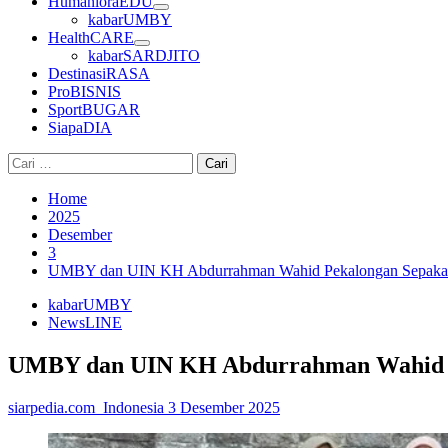
HumanioraEDU
kabarUMBY
HealthCARE
kabarSARDJITO
DestinasiRASA
ProBISNIS
SportBUGAR
SiapaDIA
Cari
untuk:
Home
2025
Desember
3
UMBY dan UIN KH Abdurrahman Wahid Pekalongan Sepakat
kabarUMBY
NewsLINE
UMBY dan UIN KH Abdurrahman Wahid P
siarpedia.com_Indonesia
3 Desember 2025