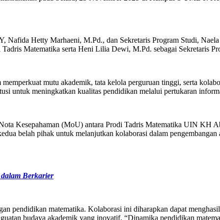
, Nafida Hetty Marhaeni, M.Pd., dan Sekretaris Program Studi, Naela
Tadris Matematika serta Heni Lilia Dewi, M.Pd. sebagai Sekretaris Pr
 memperkuat mutu akademik, tata kelola perguruan tinggi, serta kolab
i untuk meningkatkan kualitas pendidikan melalui pertukaran informasi
an Nota Kesepahaman (MoU) antara Prodi Tadris Matematika UIN KH 
dua belah pihak untuk melanjutkan kolaborasi dalam pengembangan ak
alam Berkarier
gan pendidikan matematika. Kolaborasi ini diharapkan dapat menghasil
guatan budaya akademik yang inovatif. “Dinamika pendidikan matemati