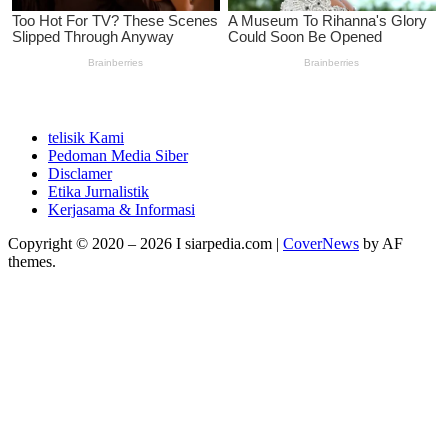
telisik Kami
Pedoman Media Siber
Disclamer
Etika Jurnalistik
Kerjasama & Informasi
Copyright © 2020 – 2026 I siarpedia.com
|
CoverNews
by AF
themes.