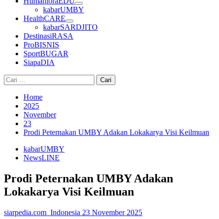
HumanioraEDU
kabarUMBY
HealthCARE
kabarSARDJITO
DestinasiRASA
ProBISNIS
SportBUGAR
SiapaDIA
Cari
untuk:
Home
2025
November
23
Prodi Peternakan UMBY Adakan Lokakarya Visi Keilmuan
kabarUMBY
NewsLINE
Prodi Peternakan UMBY Adakan
Lokakarya Visi Keilmuan
siarpedia.com_Indonesia
23 November 2025