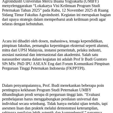
Agroindustri Universitas Mercu Buana Yogyakarta (UMBY)
menyelenggarakan “Lokakarya Visi Keilmuan Program Studi
Peternakan Tahun 2025” pada Rabu, 12 November 2025 di Ruang
Sidang Timur Fakultas Agroindustri. Kegiatan ini merupakan bagian
dari upaya strategis dalam memperbarui arah keilmuan prodi agar
selaras dengan kebutuhan.
Acara ini dihadiri oleh dosen, mahasiswa, tenaga kependidikan,
pimpinan fakultas, pemangku kepentingan eksternal seperti alumni,
mitra dari UPSI Malaysia, instansi pemerintah, pelaku industri,
asosiasi nasional dan internasional dan akademisi. Salah satu
narasumber utama dalam kegiatan ini adalah Prof Ir Budi Guntoro
SPt MSc PhD IPU ASEAN Eng dari Forum Komunikasi Pimpinan
Perguruan Tinggi Peternakan Indonesia (FKPPTPI).
Dalam penyampaiannya, Prof. Budi menekankan beberapa poin
pentingnya kekhasan Program Studi Peternakan UMBY
dibandingkan prodi serupa di perguruan tinggi lain. “Evaluasi
pembelajaran harus menggabungkan penilaian universal dan
individual secara seimbang. Tidak hanya melalui ujian tertulis, tapi
asesmen lisan dan praktek melalui demonstrasi keterampilan,
sehingga penilaian lebih autentik dan komprehensif,” paparnya.