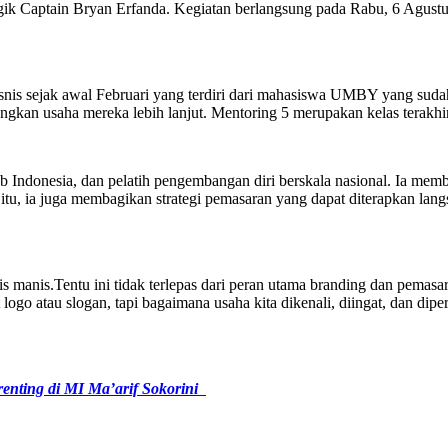
 Captain Bryan Erfanda. Kegiatan berlangsung pada Rabu, 6 Agustus
sal bisnis sejak awal Februari yang terdiri dari mahasiswa UMBY yang 
an usaha mereka lebih lanjut. Mentoring 5 merupakan kelas terakhir
 Indonesia, dan pelatih pengembangan diri berskala nasional. Ia memba
a itu, ia juga membagikan strategi pemasaran yang dapat diterapkan l
ris manis.Tentu ini tidak terlepas dari peran utama branding dan pema
ogo atau slogan, tapi bagaimana usaha kita dikenali, diingat, dan dip
enting di MI Ma’arif Sokorini