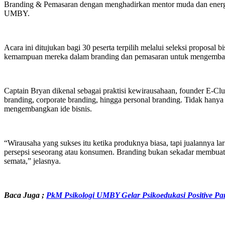
Branding & Pemasaran dengan menghadirkan mentor muda dan energik
UMBY.
Acara ini ditujukan bagi 30 peserta terpilih melalui seleksi propo
kemampuan mereka dalam branding dan pemasaran untuk mengembangk
Captain Bryan dikenal sebagai praktisi kewirausahaan, founder E-Club
branding, corporate branding, hingga personal branding. Tidak hany
mengembangkan ide bisnis.
“Wirausaha yang sukses itu ketika produknya biasa, tapi jualannya la
persepsi seseorang atau konsumen. Branding bukan sekadar membuat l
semata,” jelasnya.
Baca Juga ;
PkM Psikologi UMBY Gelar Psikoedukasi Positive Par