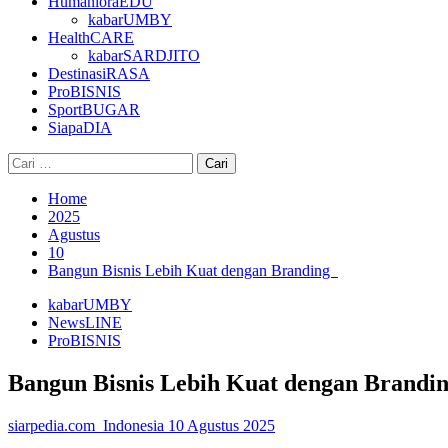
HumanioraEDU
kabarUMBY
HealthCARE
kabarSARDJITO
DestinasiRASA
ProBISNIS
SportBUGAR
SiapaDIA
Cari
untuk:
Home
2025
Agustus
10
Bangun Bisnis Lebih Kuat dengan Branding
kabarUMBY
NewsLINE
ProBISNIS
Bangun Bisnis Lebih Kuat dengan Brand
siarpedia.com_Indonesia
10 Agustus 2025