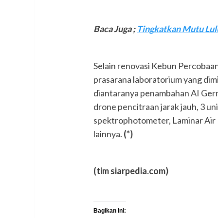
Baca Juga ;
Tingkatkan Mutu Lul
Selain renovasi Kebun Percobaan
prasarana laboratorium yang dim
diantaranya penambahan AI Germi
drone pencitraan jarak jauh, 3 u
spektrophotometer, Laminar Air 
lainnya.
(*)
(tim siarpedia.com)
Bagikan ini: