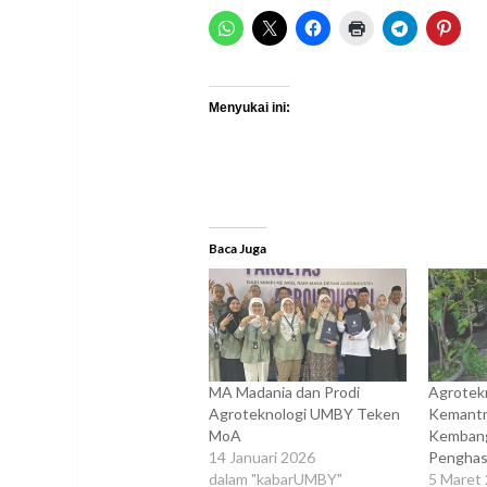
Menyukai ini:
Baca Juga
MA Madania dan Prodi
Agrotek
Agroteknologi UMBY Teken
Kemant
MoA
Kembang
14 Januari 2026
Penghas
dalam "kabarUMBY"
5 Maret