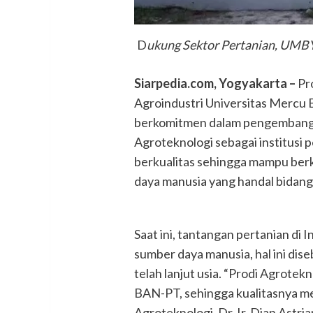
D
ukung Sektor Pertanian, UMBY
Siarpedia.com, Yogyakarta –
Pr
Agroindustri Universitas Mercu
berkomitmen dalam pengembangan
Agroteknologi sebagai institusi
berkualitas sehingga mampu be
daya manusia yang handal bidang
Saat ini, tantangan pertanian di
sumber daya manusia, hal ini di
telah lanjut usia. “Prodi Agrotek
BAN-PT, sehingga kualitasnya me
Agroteknologi, Dr. Ir. Dian Astria