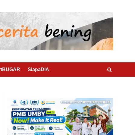
rtBUGAR
SiapaDIA