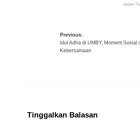
dalam "
Post
Previous:
Idul Adha di UMBY, Moment Sosial 
navigation
Kebersamaan
Tinggalkan Balasan