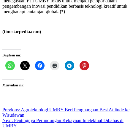
menegaskan FTI UMBY fokus untuk menjadi pelopor dalam
pengembangan inovasi pendidikan berbasis teknologi kreatif untuk
menghadapi tantangan global
.
(*)
(tim siarpedia.com)
Bagikan ini:
Menyukai ini:
Post
Previous:
Agroteknologi UMBY Beri Penghargaan Best Attitude ke
Wisudawan
navigation
Next:
Pentingnya Perlindungan Kekayaan Intelektual Dibahas di
UMBY