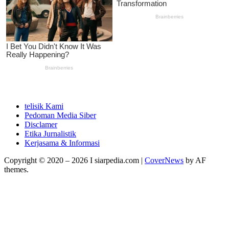
telisik Kami
Pedoman Media Siber
Disclamer
Etika Jurnalistik
Kerjasama & Informasi
Copyright © 2020 – 2026 I siarpedia.com
|
CoverNews
by AF
themes.