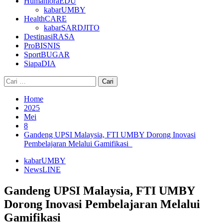
HumanioraEDU
kabarUMBY
HealthCARE
kabarSARDJITO
DestinasiRASA
ProBISNIS
SportBUGAR
SiapaDIA
Cari
untuk:
Home
2025
Mei
8
Gandeng UPSI Malaysia, FTI UMBY Dorong Inovasi
Pembelajaran Melalui Gamifikasi
kabarUMBY
NewsLINE
Gandeng UPSI Malaysia, FTI UMBY
Dorong Inovasi Pembelajaran Melalui
Gamifikasi